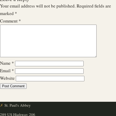
Your email address will not be published.
Required fields are
marked
*
Comment
*
Name
*
Email
*
Website
✗
St. Paul's Abbey
289 US Highway 206