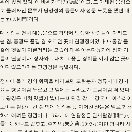
위에 얹혀 있다. 이 바위가 덕암(德巖)이고, 그 아래편 옹성으
로 둘러싸인 문루가 평양성의 동문이자 정문 노릇을 했던 대
동문(大同門)이다.
대동강을 건너 대동문으로 평양에 입성한 사람들이 다리도
쉴 겸, 풍광도 즐길 겸 오르던 곳이 연광정이었다. 대동강 물
결에 햇살이 아른거리는 모습이 매우 아름다웠기에 정자 이
름이 연광이다. 정자와 누대치고 좋은 경치를 끼지 않은 곳이
어디 있으랴마는 연광정은 특별하다.
정자에 올라 강의 위쪽을 바라보면 모란봉과 청류벽이 강기
슭을 병풍처럼 두르고 그 앞에는 능라도가 그림처럼 떠 있다.
그 광경은 마치 햇빛에 빛나는 비단결 같다. 강 건너 아스라이
보이는 벌판과 긴 숲 밖에 점찍은 듯 이어진 산들은 말로 형용
하기 어려운 장관이다. 그러기에 연광정은 관서팔경(關西八
景) 중 하나로 꼽혔고, 주지번(朱之蕃, 1595-?)이란 명나라 사