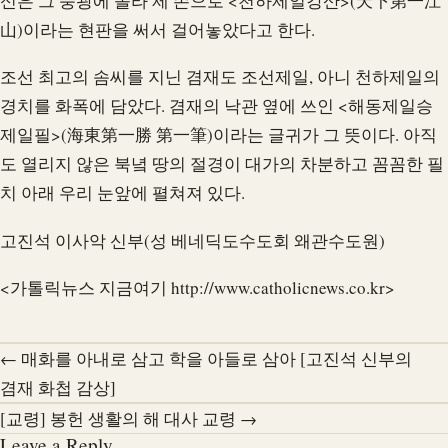
신은 그 풍광에 놀라 제 손으로 <천하제일강산>(天下第一江
山)이라는 현판을 써서 걸어놓았다고 한다.
조선 최고의 솜씨를 지닌 겸재도 조선제일, 아니 천하제일의
경치를 화폭에 담았다. 겸재의 낙관 옆에 쓰인 <해동제일승
제일필>(海東第一勝 第一筆)이라는 글귀가 그 뜻이다. 아직
도 열리지 않은 북녘 땅의 절경이 대가의 차분하고 꼼꼼한 필
치 아래 우리 눈앞에 펼쳐져 있다.
고진석 이사악 신부(성 베네딕도수도회 왜관수도원)
<가톨릭뉴스 지금여기 http://www.catholicnews.co.kr>
← 매화를 아내로 삼고 학을 아들로 삼아 [고진석 신부의
겸재 화첩 감상]
[교령] 봉헌 생활의 해 대사 교령 →
Leave a Reply