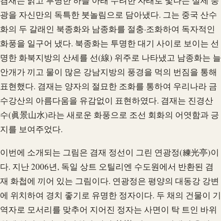
겸재는 맑고 투명한 하늘 아래 수려한 자태로 빛나는 실제 풍
광을 자신만의 독특한 붓놀림으로 담아냈다. 그는 중국 산수
화의 두 갈래인 북종화와 남종화를 절충·조화하여 독자적인
화풍을 일구어 냈다. 북종화는 투명한 대기 사이로 보이는 선
명한 화북지방의 산세를 선(線) 위주로 나타냈고 남종화는 늘
안개가 끼고 물이 많은 강남지방의 풍경을 먹의 번짐을 통해
표현했다. 겸재는 양자의 절묘한 조화를 통하여 우리나라 금
수강산의 아름다움을 유감없이 표현하였다. 겸재는 진경산
수(眞景山水)라는 새로운 화풍으로 조선 회화의 어엿함과 긍
지를 보여주었다.
이번에 소개되는 그림은 겸재 정선이 그린 연광정(練光亭)이
다. 지난 2006년, 독일 상트 오틸리엔 수도원에서 반환된 겸
재 화첩에 끼어 있는 그림이다. 연광정은 평양의 대동강 강변
에 위치하여 경치 좋기로 유명한 정자이다. 두 채의 건물이 기
역자로 모서리를 맞추어 지어진 정자는 사면이 탁 트인 바위