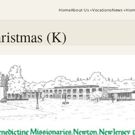
Home
About Us
Vocations
News
Hom
ristmas (K)