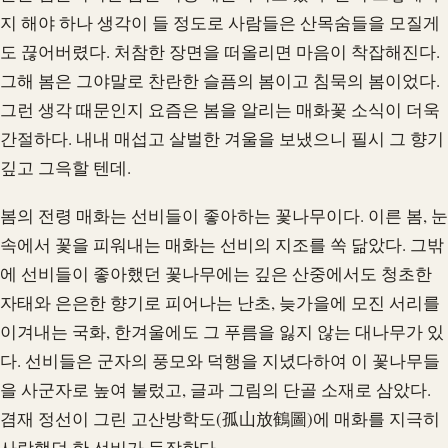
지 해야 하나 생각이 들 정도로 사람들은 산목숨들을 모질게
도 끊어버렸다. 처참한 장면을 떠올리면 마음이 착잡해진다.
그해 봄은 그야말로 찬란한 슬픔의 봄이고 침묵의 봄이었다.
그런 생각 때문인지 요즘은 봄을 알리는 매화꽃 소식이 더욱
간절하다. 내내 매섭고 살벌한 겨울을 보냈으니 필시 그 향기
깊고 그윽할 텐데.
봄의 전령 매화는 선비들이 좋아하는 꽃나무이다. 이른 봄, 눈
속에서 꽃을 피워내는 매화는 선비의 지조를 쏙 닮았다. 그밖
에 선비들이 좋아했던 꽃나무에는 깊은 산중에서도 청초한
자태와 은은한 향기로 피어나는 난초, 늦가을에 모진 서리를
이겨내는 국화, 한겨울에도 그 푸름을 잃지 않는 대나무가 있
다. 선비들은 군자의 풍모와 덕행을 지녔다하여 이 꽃나무들
을 사군자로 높여 불렀고, 글과 그림의 단골 소재로 삼았다.
겸재 정선이 그린 고산방학도(孤山放鶴圖)에 매화를 지극히
사랑했던 한 선비가 등장한다.