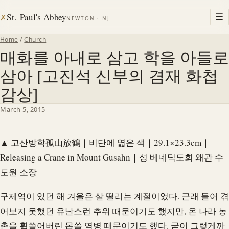
St. Paul's Abbey
☰
✗
NEWTON · NJ
Home
/
Church
매화를 아내로 삼고 학을 아들로
삼아 [고진석 신부의 겸재 화첩
감상]
March 5, 2015
▲ 고산방학孤山放鶴｜비단에 엷은 색｜29.1×23.3cm｜
Releasing a Crane in Mount Gusahn｜성 베네딕도회 왜관 수
도원 소장
구제역이 있던 해 겨울은 살 떨리는 계절이었다. 근래 들어 겪
어보지 못했던 유난스런 추위 때문이기도 했지만, 온 나라 농
촌을 휩쓸어버린 몹쓸 역병 때문이기도 했다. 굳이 그렇게까