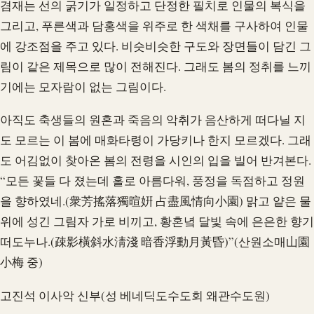
겸재는 선의 굵기가 일정하고 단정한 필치로 인물의 복식을
그리고, 푸른색과 담홍색을 위주로 한 색채를 구사하여 인물
에 강조점을 주고 있다. 비슷비슷한 구도와 장면들이 담긴 그
림이 같은 제목으로 많이 전해진다. 그래도 봄의 정취를 느끼
기에는 모자람이 없는 그림이다.
아직도 축생들의 원혼과 죽음의 악취가 음산하게 떠다닐 지
도 모르는 이 봄에 매화타령이 가당키나 한지 모르겠다. 그래
도 어김없이 찾아온 봄의 전령을 시인의 입을 빌어 반겨본다.
“모든 꽃들 다 졌는데 홀로 아름다워, 풍정을 독점하고 정원
을 향하였네.(衆芳搖落獨暄姸 占盡風情向小園) 맑고 얕은 물
위에 성긴 그림자 가로 비끼고, 황혼녘 달빛 속에 은은한 향기
떠도누나.(疎影橫斜水淸淺 暗香浮動月黃昏)”(산원소매山園
小梅 중)
고진석 이사악 신부(성 베네딕도수도회 왜관수도원)